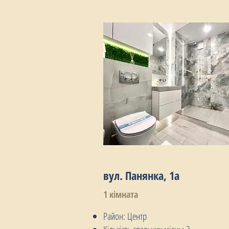
вул. Панянка, 1а
1 кімната
Район: Центр