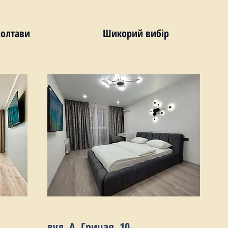
Полтави
Шикорий вибір
вул. А. Грицая, 10