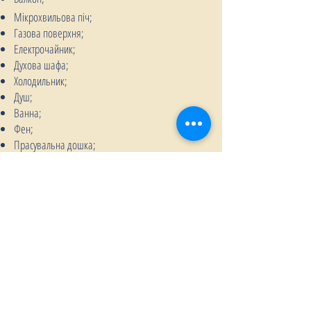
Мікрохвильова піч;
Газова поверхня;
Електрочайник;
Духова шафа;
Холодильник;
Душ;
Ванна;
Фен;
Прасувальна дошка;
Праска.
Місцерозташування