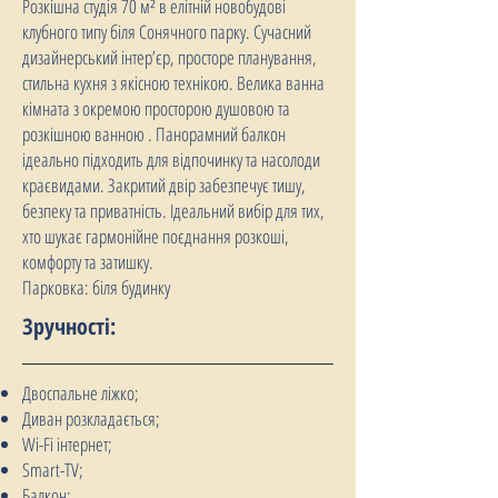
Розкішна студія 70 м² в елітній новобудові
клубного типу біля Сонячного парку. Сучасний
дизайнерський інтер’єр, просторе планування,
стильна кухня з якісною технікою. Велика ванна
кімната з окремою просторою душовою та
розкішною ванною . Панорамний балкон
ідеально підходить для відпочинку та насолоди
краєвидами. Закритий двір забезпечує тишу,
безпеку та приватність. Ідеальний вибір для тих,
хто шукає гармонійне поєднання розкоші,
комфорту та затишку.
Парковка: біля будинку
Зручності:
Двоспальне ліжко;
Диван розкладається;
Wi-Fi інтернет;
Smart-TV;
Балкон;