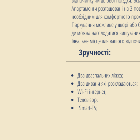
відпочинку чи ділової поїздки. Вс
Апартаменти розташовані на 3 пов
необхідним для комфортного про
Паркування можливе у дворі або бі
де можна насолодитися вишуканим
Ідеальне місце для вашого відпочи
Зручності:
Два дваспальних ліжка;
Два дивани які розкладаються;
Wi-Fi інтернет;
Телевізор;
Smart-TV;