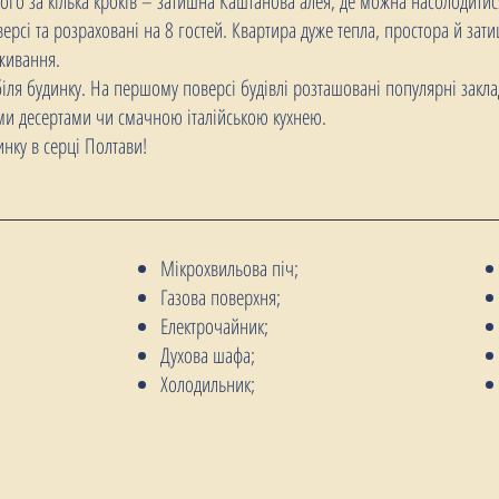
ього за кілька кроків – затишна Каштанова алея, де можна насолодити
ерсі та розраховані на 8 гостей. Квартира дуже тепла, простора й зат
живання.
ля будинку. На першому поверсі будівлі розташовані популярні заклад
и десертами чи смачною італійською кухнею.
нку в серці Полтави!
Мікрохвильова піч;
Газова поверхня;
Електрочайник;
Духова шафа;
Холодильник;