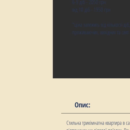
6-9 діб - 2050 грн
від 10 діб - 1950 грн
*ціна залежить від кількості діб
проживаючих, вихідних та свят
Опис:
Стильна трикімнатна квартира в с