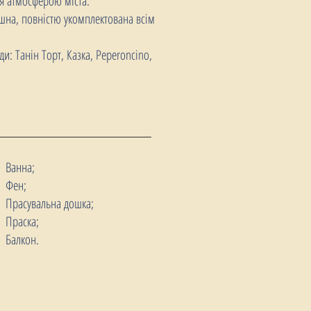
ся атмосферою міста.
ишна, повністю укомплектована всім
и: Танін Торт, Казка, Peperoncino,
Ванна;
Фен;
Прасувальна дошка;
Праска;
Балкон.