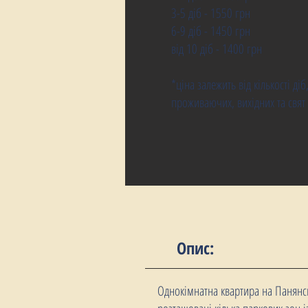
3-5 діб - 1550 грн
6-9 діб - 1450 грн
від 10 діб - 1400 грн
*ціна залежить від кількості діб
проживаючих, вихідних та свят
Опис:
Однокімнатна квартира на Панянсь