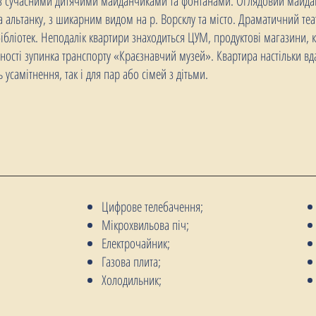
 із сучасними дитячими майданчиками та фонтанами. Оглядовий майда
альтанку, з шикарним видом на р. Ворсклу та місто. Драматичний театр
бібліотек. Неподалік квартири знаходиться ЦУМ, продуктові магазини, к
упності зупинка транспорту «Краєзнавчий музей». Квартира настільки в
усамітнення, так і для пар або сімей з дітьми.
Цифрове телебачення;
Мікрохвильова піч;
Електрочайник;
Газова плита;
Холодильник;