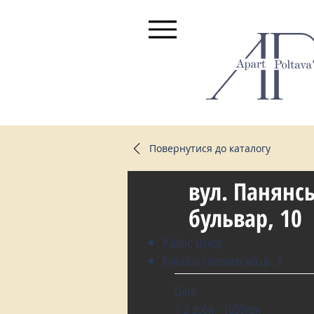
Повернутися до каталогу
вул. Панянс
бульвар, 10
Район: Центр
Кількість спальних місць: 3
Ціна:
1-2 доби - 1600грн