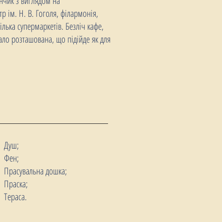
нчик з виглядом на
 ім. Н. В. Гоголя, філармонія,
ілька супермаркетів. Безліч кафе,
дало розташована, що підійде як для
Душ;
Фен;
Прасувальна дошка;
Праска;
Тераса.