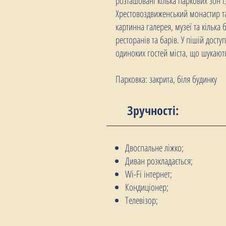
розташовані кілька паркових зон
Хрестовоздвиженський монастир та 
картинна галерея, музеї та кілька 
ресторанів та барів. У пішій дост
одиноких гостей міста, що шукають 
Парковка: закрита, біля будинку
Зручності:
Двоспальне ліжко;
Диван розкладається;
Wi-Fi інтернет;
Кондиціонер;
Телевізор;