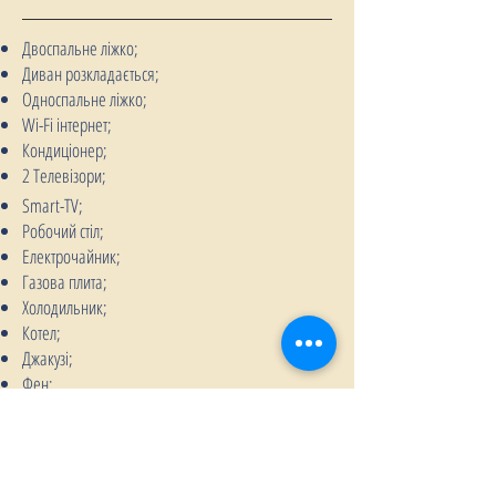
Двоспальне ліжко;
Диван розкладається;
Односпальне ліжко;
Wi-Fi інтернет;
Кондиціонер;
2 Телевізори;
Smart-TV;
Робочий стіл;
Електрочайник;
Газова плита;
Холодильник;
Котел;
Джакузі;
Фен;
Прасувальна дошка;
Праска;
Балкон.