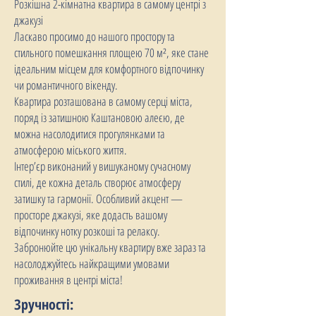
Розкішна 2-кімнатна квартира в самому центрі з
джакузі
Ласкаво просимо до нашого простору та
стильного помешкання площею 70 м², яке стане
ідеальним місцем для комфортного відпочинку
чи романтичного вікенду.
Квартира розташована в самому серці міста,
поряд із затишною Каштановою алеєю, де
можна насолодитися прогулянками та
атмосферою міського життя.
Інтер’єр виконаний у вишуканому сучасному
стилі, де кожна деталь створює атмосферу
затишку та гармонії. Особливий акцент —
просторе джакузі, яке додасть вашому
відпочинку нотку розкоші та релаксу.
Забронюйте цю унікальну квартиру вже зараз та
насолоджуйтесь найкращими умовами
проживання в центрі міста!
Зручності: