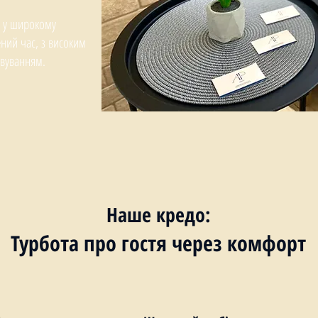
и, у широкому
ений час, з високим
овуванням.
Наше кредо:
Турбота про гостя через комфорт