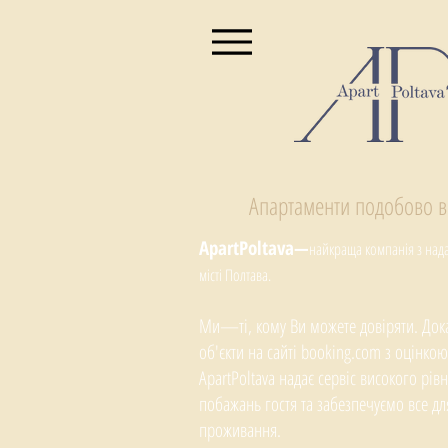
Апартаменти подобово в
ApartPoltava—
найкраща компанія з на
місті Полтава.
Ми—ті, кому Ви можете довіряти. Дока
об'єкти на сайті booking.com з оцінкою
ApartPoltava надає сервіс високого рі
побажань гостя та забезпечуємо все д
проживання.