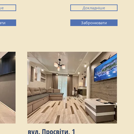
ше
Докладніше
ати
Забронювати
вул. Просвіти, 1