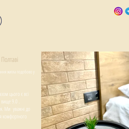
 Полтаві
дання житла подобово
у
зом цього є всі
 вище 9.0 .
вня. Ми уважні до
ля комфортного