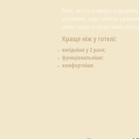
Якісні, чисті та комфортні апартамент
асортименті, надані клієнтам у домовл
рівнем сервісу та професійним обслуг
Краще ніж у готелі:
вигідніше у 2 рази;
функціональніше;
комфортніше.